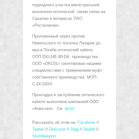
подводного участка магистральной
волоконно-оптической линии связи на
Сахалин в интересах ПАО
«Ростелеком».
Проложенный через пролив
Невельского от поселка Лазарев до
мыса Погиби оптический кабель
OПП-250-24Е-80-DA производства
ООО «ОКС01» смонтирован нашими
специалистами с применением муфт
собственного производства МОП-
С-24-150/0.
Прокладка и заглубление оптического
кабеля выполнена компанией ООО
«Аква-эко». См.
фото
Рассказать об этом на
:
Facebook
//
Twitter
//
Delicious
//
Digg
//
Reddit
//
Stumbleupon