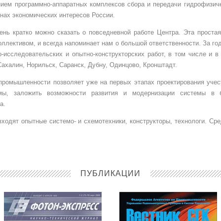
нием программно-аппаратных комплексов сбора и передачи гидрофизи
онах экономических интересов России.
нь кратко можно сказать о повседневной работе Центра. Эта проста
ллективом, и всегда напоминает нам о большой ответственности. За г
о-исследовательских и опытно-конструкторских работ, в том числе и 
Сахалин, Норильск, Саранск, Дубну, Одинцово, Кронштадт.
промышленности позволяет уже на первых этапах проектирования учест
емы, заложить возможности развития и модернизации системы в
а.
ходят опытные системо- и схемотехники, конструкторы, технологи. Ср
ПУБЛИКАЦИИ