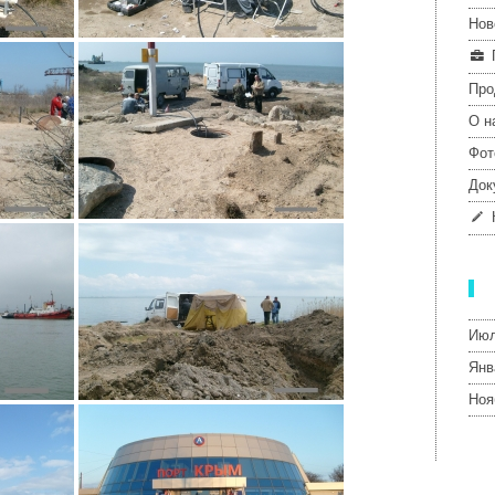
Нов
Про
О н
Фот
Док
Июл
Янв
Ноя