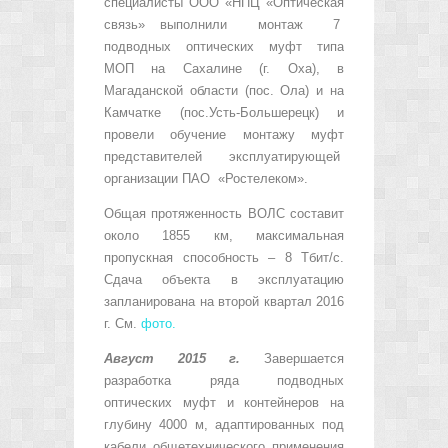
специалисты ООО «НПЦ «Оптическая
связь» выполнили монтаж 7
подводных оптических муфт типа
МОП на Сахалине (г. Оха), в
Магаданской области (пос. Ола) и на
Камчатке (пос.Усть-Большерецк) и
провели обучение монтажу муфт
представителей эксплуатирующей
организации ПАО «Ростелеком».
Общая протяженность ВОЛС составит
около 1855 км, максимальная
пропускная способность – 8 Тбит/с.
Сдача объекта в эксплуатацию
запланирована на второй квартал 2016
г. См.
фото.
Август 2015 г.
Завершается
разработка ряда подводных
оптических муфт и контейнеров на
глубину 4000 м, адаптированных под
кабели общетехнического применения